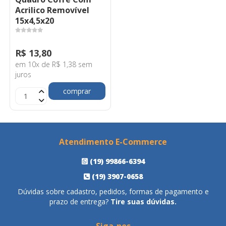
Acrilico Removível
15x4,5x20
R$ 13,80
em 10x de R$ 1,38 sem
juros
comprar
Atendimento E-Commerce
(19) 99866-6394
(19) 3907-0658
Dúvidas sobre cadastro, pedidos, formas de pagamento e
prazo de entrega?
Tire suas dúvidas.