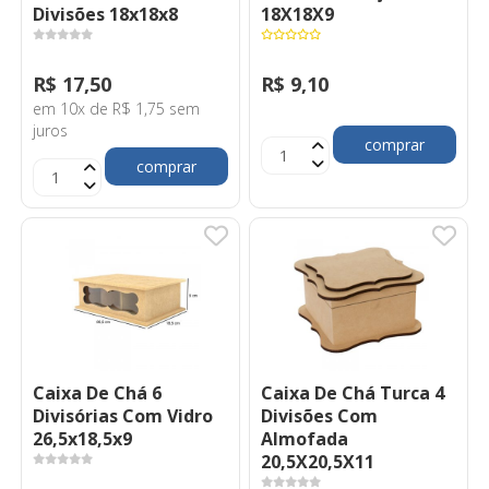
Divisões 18x18x8
18X18X9
R$ 17,50
R$ 9,10
em 10x de R$ 1,75 sem
juros
comprar
comprar
Caixa De Chá 6
Caixa De Chá Turca 4
Divisórias Com Vidro
Divisões Com
26,5x18,5x9
Almofada
20,5X20,5X11