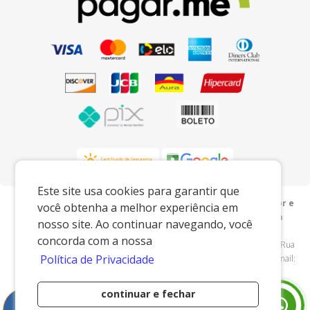
Este site usa cookies para garantir que
Preços e condições exclusivos para o www.mdfnaweb.com.br e
você obtenha a melhor experiência em
para o televendas, podendo sofrer alterações sem prévia
nosso site. Ao continuar navegando, você
notiﬁcação.
concorda com a nossa
MDF na Web
|
21.013.919/0001-90
|
www.mdfnaweb.com.br
| Rua
Política de Privacidade
Henrique Rebieri - 115 - Centro (Arcadas) - Amparo/SP - 13908040 - E-mail:
vendas@mdfnaweb.com.br
continuar e fechar
Desenvolvido por
0
Itens