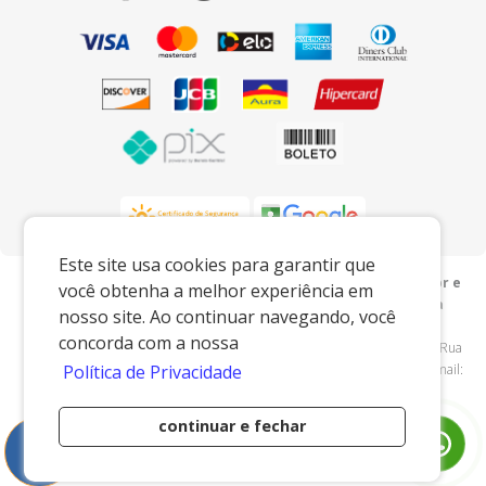
Este site usa cookies para garantir que
Preços e condições exclusivos para o www.mdfnaweb.com.br e
você obtenha a melhor experiência em
para o televendas, podendo sofrer alterações sem prévia
nosso site. Ao continuar navegando, você
notiﬁcação.
concorda com a nossa
MDF na Web
|
21.013.919/0001-90
|
www.mdfnaweb.com.br
| Rua
Henrique Rebieri - 115 - Centro (Arcadas) - Amparo/SP - 13908040 - E-mail:
Política de Privacidade
vendas@mdfnaweb.com.br
continuar e fechar
Desenvolvido por
0
Itens
MEU
CARRINHO