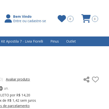
Bem Vindo
0
0
Entre ou cadastre-se
Itens
Kit Apostila 7 - Livia Fiorelli
Pinus
Outlet
0)
Avaliar produto
0
un.
LETO por R$ 14,20
x de R$ 1,42 sem juros
s de parcelamento