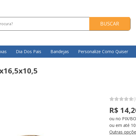
BUSCAR
ixas
Dia Dos Pais
Bandejas
Personalize Como Quiser
x16,5x10,5
(
R$ 14,2
ou no PIX/BO
ou em até 10
Outras opçõe